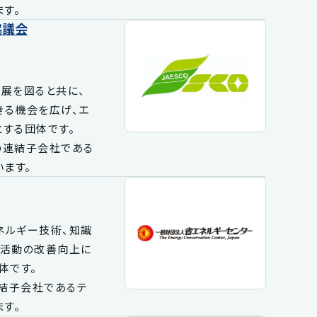
す。
協議会
発展を図ると共に、
きる機会を広げ、エ
する団体です。
社の連結子会社である
ます。
ネルギー技術、知識
業活動の改善向上に
体です。
連結子会社であるテ
す。