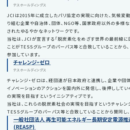
テスホールディングス
JCIは2015年に成立したパリ協定の実現に向けた、気候
り組む企業や自治体、団体、NGO等、国家政府以外の多様
されたゆるやかなネットワークです。
当社は、JCIが宣言する「脱炭素化をめざす世界の最前線に
ことがTESSグループのパーパス等と合致していることから
参加しています。
チャレンジ・ゼロ
テスホールディングス
チャレンジ・ゼロは、経団連が日本政府と連携し、企業や団
イノベーションのアクションを国内外に発信し、後押ししてい
の実現を目指すというイニシアティブです。
当社は、これらの脱炭素社会の実現を目指すというチャレン
TESSグループのパーパス等と合致していることから賛同し、
一般社団法人 再生可能エネルギー長期安定電源推
(REASP)