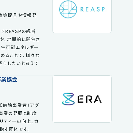
、政策提言や情報発
REASPの趣旨
や、定期的に開催さ
再生可能エネルギー
めることで、様々な
寄与したいと考えて
事業協会
卸供給事業者（アグ
た事業の発展と制度
リティーの向上、カ
指す団体です。