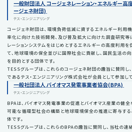
一般財団法人 コージェネレーション・エネルギー高
ージェネ財団)
テス・エンジニアリング
コージェネ財団は、環境負荷低減に資するエネルギー利用機
率化に向けた技術開発、及び普及拡大に向けた調査研究等に
レーションシステムをはじめとするエネルギーの高度利用を
て、地球環境の保全並びに国際社会に貢献し、国民生活の向
を目的とする団体です。
TESSグループは、これらのコージェネ財団の趣旨に賛同し
であるテス・エンジニアリング株式会社が会員として参加して
一般社団法人 バイオマス発電事業者協会(BPA)
テス・エンジニアリング
BPAは、バイオマス発電事業の促進とバイオマス産業の健全
可能な循環型社会の構築と地球環境保全の推進に寄与する
体です。
TESSグループは、これらのBPAの趣旨に賛同し、当社の連