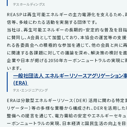
テスホールディングス
REASPは再生可能エネルギーの主力電源化を支えるため
信等、多岐にわたる活動を実施する団体です。
当社は、再生可能エネルギーの長期的・安定的な普及を目指す
に賛同し、A会員として加盟しており、本協会の運営等の支援
れる各委員会への積極的な参加を通じて、他の会員と共に
に関連する各課題に対しての議論を深め、解決策の検討を進
企業や日本が掲げる2050年カーボンニュートラルの実現に
います。
一般社団法人 エネルギーリソースアグリゲーション
(ERA)
テス・エンジニアリング
ERAは分散型エネルギーリソース（DER）活用に関わる特定
リゲーター）等の多様な業種から構成され、DERを活用し
整備への提言を通じて、電力需給の安定やエネルギーセキュ
ーボンニュートラルの実現、日本経済と国民生活の向上を目