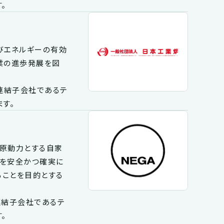
。
及びエネルギーの有効
業の進歩発展を図
の連結子会社であるテ
す。
を原動力とする自家
気を安全かつ確実に
ることを目的とする
連結子会社であるテ
。