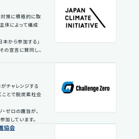
変動対策に積極的に取
な主体によって構成
日本から参加する」
、その宣言に賛同し、
体がチャレンジする
くことで脱炭素社会
ジ・ゼロの趣旨が、
参加しています。
進協会