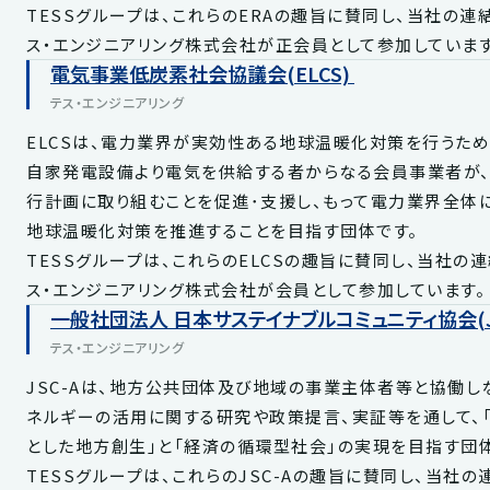
TESSグループは、これらのERAの趣旨に賛同し、当社の連
ス・エンジニアリング株式会社が正会員として参加しています
電気事業低炭素社会協議会(ELCS)
テス・エンジニアリング
ELCSは、電力業界が実効性ある地球温暖化対策を行うた
自家発電設備より電気を供給する者からなる会員事業者が
行計画に取り組むことを促進･支援し、もって電力業界全体
地球温暖化対策を推進することを目指す団体です。
TESSグループは、これらのELCSの趣旨に賛同し、当社の
ス・エンジニアリング株式会社が会員として参加しています。
一般社団法人 日本サステイナブルコミュニティ協会(JS
テス・エンジニアリング
JSC-Aは、地方公共団体及び地域の事業主体者等と協働し
ネルギーの活用に関する研究や政策提言、実証等を通して、
とした地方創生」と「経済の循環型社会」の実現を目指す団体
TESSグループは、これらのJSC-Aの趣旨に賛同し、当社