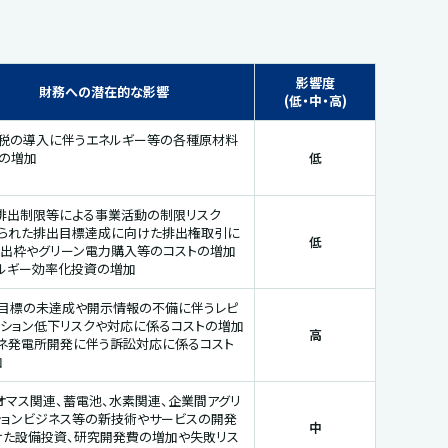
影響度
財務への潜在的な影響
(低・中・高)
素税の導入に伴うエネルギー等の各種原材料
トの増加
低
₂排出制限等による事業活動の制限リスク
せられた排出目標達成に向けた排出権取引に
低
排出枠やグリーン電力購入等のコストの増加
ネルギー効率化投資の増加
出目標の未達成や開示情報の不備に伴うレピ
ーション低下リスクや対応に係るコストの増加
高
エネ発電所開発に伴う訴訟対応に係るコスト
加
オマス関連、蓄電池、水素関連、企業間アグリ
ションビジネス等の新技術やサービスの開発
中
けた設備投資、研究開発費の増加や失敗リス