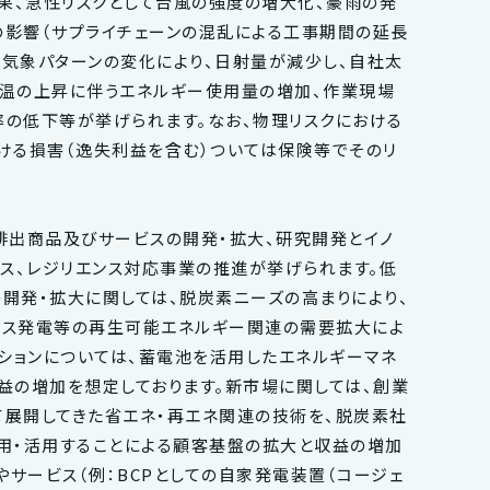
果、急性リスクとして台風の強度の増大化、豪雨の発
影響（サプライチェーンの混乱による工事期間の延長
、気象パターンの変化により、日射量が減少し、自社太
温の上昇に伴うエネルギー使用量の増加、作業現場
の低下等が挙げられます。なお、物理リスクにおける
ける損害（逸失利益を含む）ついては保険等でそのリ
排出商品及びサービスの開発・拡大、研究開発とイノ
ス、レジリエンス対応事業の推進が挙げられます。低
開発・拡大に関しては、脱炭素ニーズの高まりにより、
オマス発電等の再生可能エネルギー関連の需要拡大によ
ションについては、蓄電池を活用したエネルギーマネ
益の増加を想定しております。新市場に関しては、創業
展開してきた省エネ・再エネ関連の技術を、脱炭素社
用・活用することによる顧客基盤の拡大と収益の増加
やサービス（例：BCPとしての自家発電装置（コージェ