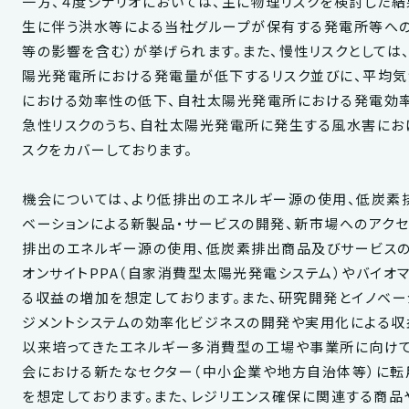
一方、４度シナリオにおいては、主に物理リスクを検討した結
生に伴う洪水等による当社グループが保有する発電所等への
等の影響を含む）が挙げられます。また、慢性リスクとしては
陽光発電所における発電量が低下するリスク並びに、平均気
における効率性の低下、自社太陽光発電所における発電効率
急性リスクのうち、自社太陽光発電所に発生する風水害にお
スクをカバーしております。
機会については、より低排出のエネルギー源の使用、低炭素
ベーションによる新製品・サービスの開発、新市場へのアクセ
排出のエネルギー源の使用、低炭素排出商品及びサービスの
オンサイトPPA（自家消費型太陽光発電システム）やバイ
る収益の増加を想定しております。また、研究開発とイノベー
ジメントシステムの効率化ビジネスの開発や実用化による収
以来培ってきたエネルギー多消費型の工場や事業所に向けて
会における新たなセクター（中小企業や地方自治体等）に転
を想定しております。また、レジリエンス確保に関連する商品