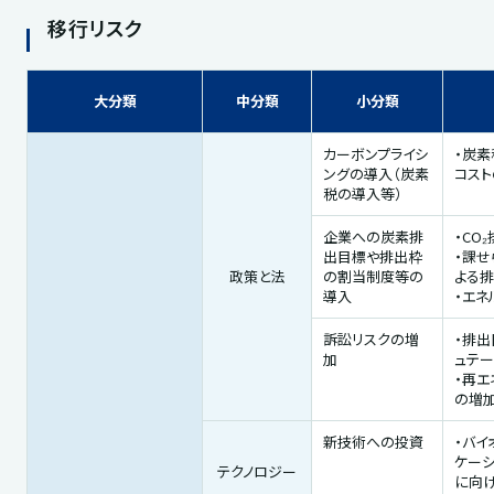
移行リスク
大分類
中分類
小分類
カーボンプライシ
・炭
ングの導入（炭素
コス
税の導入等）
企業への炭素排
・CO
出目標や排出枠
・課
政策と法
の割当制度等の
よる
導入
・エ
訴訟リスクの増
・排
加
ュテ
・再
の増
新技術への投資
・バイ
ケー
テクノロジー
に向