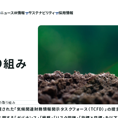
ニュース
IR情報
サステナビリティ
採用情報
り組み
への取り組み
設置された「気候関連財務情報開示タスクフォース（TCFD）」
関する「ガバナンス」「戦略」「リスク管理」「指標と目標」を以