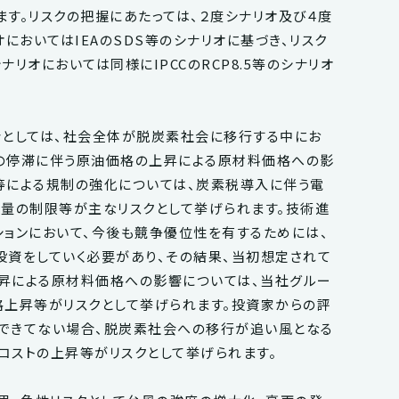
す。リスクの把握にあたっては、２度シナリオ及び４度
においてはIEAのSDS等のシナリオに基づき、リスク
リオにおいては同様にIPCCのRCP8.5等のシナリオ
会としては、社会全体が脱炭素社会に移行する中にお
の停滞に伴う原油価格の上昇による原材料価格への影
等による規制の強化については、炭素税導入に伴う電
出量の制限等が主なリスクとして挙げられます。技術進
ションにおいて、今後も競争優位性を有するためには、
投資をしていく必要があり、その結果、当初想定されて
昇による原材料価格への影響については、当社グルー
格上昇等がリスクとして挙げられます。投資家からの評
できてない場合、脱炭素社会への移行が追い風となる
コストの上昇等がリスクとして挙げられます。