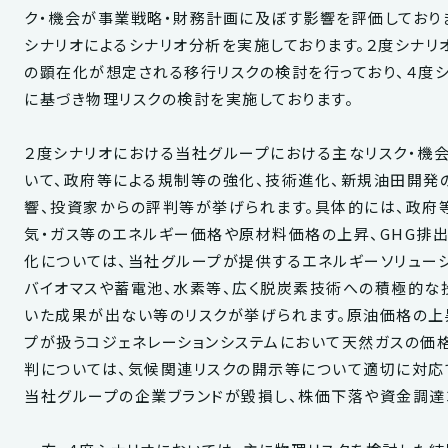
ク・機会が事業戦略・財務計画に及ぼす影響を評価しておりま
シナリオによるシナリオ分析を実施しております。２度シナリオ
の顕在化が想定される移行リスクの検討を行っており、４度シナ
に基づき物理リスクの検討を実施しております。
２度シナリオにおける当社グループにおける主なリスク・機
いて、政府等による規制等の強化、技術進化、新規油田開発
響、投資家からの評判等が挙げられます。具体的には、政府
気・ガス等のエネルギー価格や原材料価格の上昇、GHG排
化については、当社グループが提供するエネルギーソリュー
バイオマスや蓄電池、水素等、広く脱炭素技術への積極的な
いた成果が出ない等のリスクが挙げられます。原油価格の上
プが扱うコジェネレーションシステムにおいて天然ガスの価
判については、気候関連リスクの開示等について適切に対応
当社グループの企業ブランドが毀損し、株価下落や資金調達