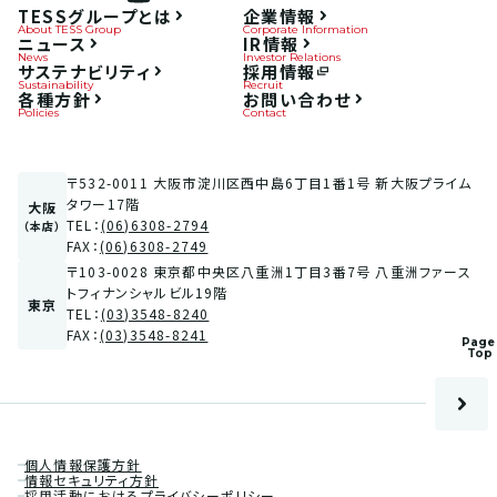
TESSグループとは
企業情報
About TESS Group
Corporate Information
ニュース
IR情報
News
Investor Relations
サステナビリティ
採用情報
Sustainability
Recruit
各種方針
お問い合わせ
Policies
Contact
〒532-0011 大阪市淀川区西中島6丁目1番1号 新大阪プライム
タワー17階
大阪
TEL：
(06)6308-2794
（本店）
FAX：
(06)6308-2749
〒103-0028 東京都中央区八重洲1丁目3番7号 八重洲ファース
トフィナンシャルビル19階
東京
TEL：
(03)3548-8240
FAX：
(03)3548-8241
Pag
Top
個人情報保護方針
情報セキュリティ方針
採用活動におけるプライバシーポリシー