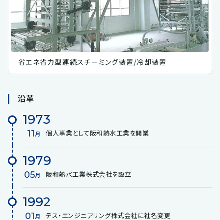
省エネ省力型連続スチーミング装置/冷却装置
沿革
1973
11
個人事業として阪和熱水工業を開業
月
1979
05
阪和熱水工業株式会社を設立
月
1992
01
テス・エンジニアリング株式会社に社名変更
月