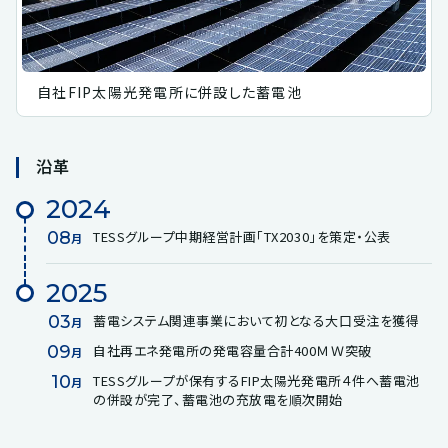
自社FIP太陽光発電所に併設した蓄電池
沿革
2024
08
TESSグループ中期経営計画「TX2030」を策定・公表
月
2025
03
蓄電システム関連事業において初となる大口受注を獲得
月
09
自社再エネ発電所の発電容量合計400ＭＷ突破
月
10
TESSグループが保有するFIP太陽光発電所４件へ蓄電池
月
の併設が完了、蓄電池の充放電を順次開始