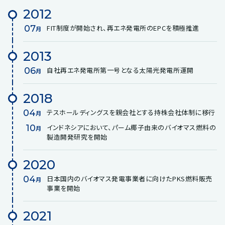
2012
07
FIT制度が開始され、再エネ発電所のEPCを積極推進
月
2013
06
自社再エネ発電所第一号となる太陽光発電所運開
月
2018
04
テスホールディングスを親会社とする持株会社体制に移行
月
10
インドネシアにおいて、パーム椰子由来のバイオマス燃料の
月
製造開発研究を開始
2020
04
日本国内のバイオマス発電事業者に向けたPKS燃料販売
月
事業を開始
2021