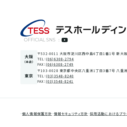
OFFICIAL SNS ：
〒532-0011 大阪市淀川区西中島6丁目1番1号 新大
大阪
TEL：
(06)6308-2794
（本店）
FAX：
(06)6308-2749
〒103-0028 東京都中央区八重洲1丁目3番7号 八重
東京
TEL：
(03)3548-8240
FAX：
(03)3548-8241
個人情報保護方針
情報セキュリティ方針
採用活動におけるプラ